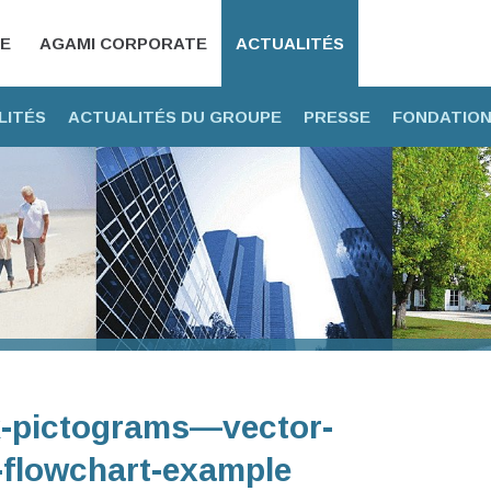
CE
AGAMI CORPORATE
ACTUALITÉS
LITÉS
ACTUALITÉS DU GROUPE
PRESSE
FONDATION
k-pictograms—vector-
-flowchart-example