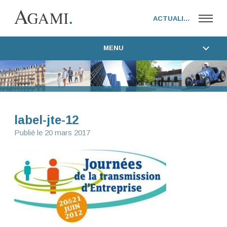
ACTUALITÉS
MENU
TOUTES LES ACTUALITÉS
AGAMI FAMILY OFFICE
ACTUALITÉS DU GROUPE
AGAMI CORPORATE
PRESSE
ACTUALITÉS
FONDATION 154
label-jte-12
Publié le
20 mars 2017
FONDATEUR
CONTACT
WEBTV AGAMI