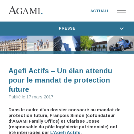
ACTUALITÉS
PRESSE
TOUTES LES ACTUALITÉS
AGAMI FAMILY OFFICE
ACTUALITÉS DU GROUPE
AGAMI CORPORATE
PRESSE
ACTUALITÉS
FONDATION 154
Agefi Actifs – Un élan attendu
pour le mandat de protection
future
FONDATEUR
Publié le
17 mars 2017
Dans le cadre d’un dossier consacré au mandat de
CONTACT
protection future, François Simon (cofondateur
d’AGAMI Family Office) et Clarisse Josse
WEBTV AGAMI
(responsable du pôle Ingénierie patrimoniale) ont
été interrogés par
L’Agefi Actifs
.