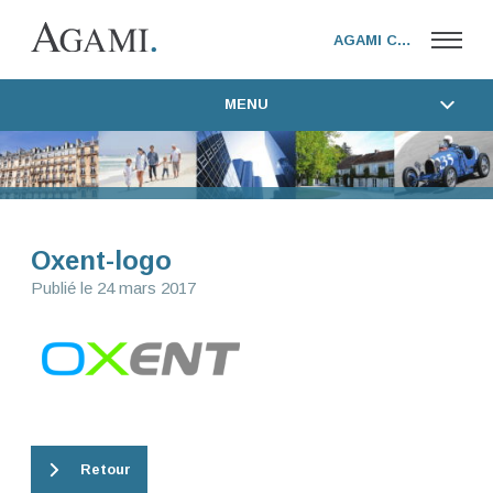
AGAMI CORPORATE
MENU
NOTRE MÉTIER
AGAMI FAMILY OFFICE
EXPERTISES & SERVICES
AGAMI CORPORATE
TÉMOIGNAGES
ACTUALITÉS
Oxent-logo
Publié le
24 mars 2017
FONDATEUR
CONTACT
WEBTV AGAMI
Retour