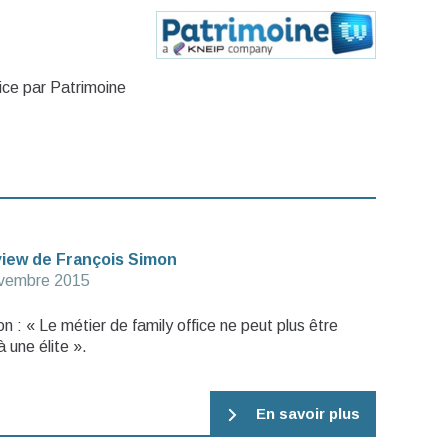
ice par Patrimoine
rview de François Simon
vembre 2015
n : « Le métier de family office ne peut plus être
 une élite ».
En savoir plus