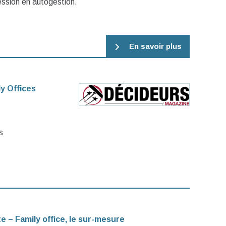
ession en autogestion.
En savoir plus
y Offices
s
 – Family office, le sur-­mesure