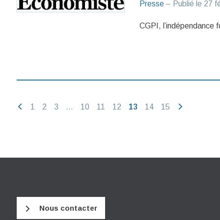
Presse
– Publié le
27 f
CGPI, l’indépendance f
1
2
3
…
10
11
12
13
14
15
Nous contacter