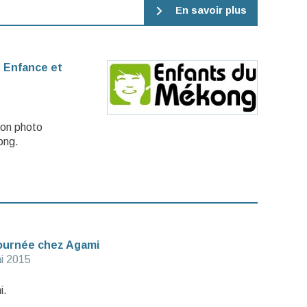
En savoir plus
n Enfance et
ion photo
ong.
 journée chez Agami
i 2015
i.